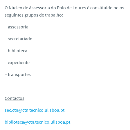
o
O Núcleo de Assessoria do Polo de Loures é constituído pelos
seguintes grupos de trabalho:
– assessoria
– secretariado
– biblioteca
– expediente
– transportes
Contactos
sec.ctn@ctn.tecnico.ulisboa.pt
biblioteca@ctn.tecnico.ulisboa.pt