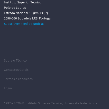
Instituto Superior Técnico
Polo de Loures
Estrada Nacional 10 (km 139,7)
2696-066 Bobadela LRS, Portugal
Subscrever Feed de Notícias
Sobre o Técnico
Contactos Gerais
Termos e condições
Login
1997 – 2026 ©
Instituto Superior Técnico
,
Universidade de Lisboa