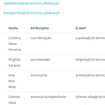
expediente@ctn.tecnico.ulisboa.pt
transportes@ctn.tecnico.ulisboa.pt
Nome
Atribuições
E-mail
Cristina
coordenação
cspaiva@ctn.tecnic
Paiva
Ferreira
Virgínia
secretariado
virginia@ctn.tecni
Saraiva
Ana
assessoria
armelo@ctn.tecnic
Rita
Melo
Celeste
assessoria/expediente
celeste.silva@ctn.
Silva