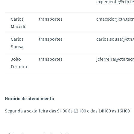
expediente@ctn.te
Carlos
transportes
cmacedo@ctn.tecni
Macedo
Carlos
transportes
carlos.sousa@ctn.t
Sousa
João
transportes
jcferreira@ctn.tec
Ferreira
Horário de atendimento
Segunda a sexta-feira das 9H00 às 12H00 e das 14H00 às 16H00