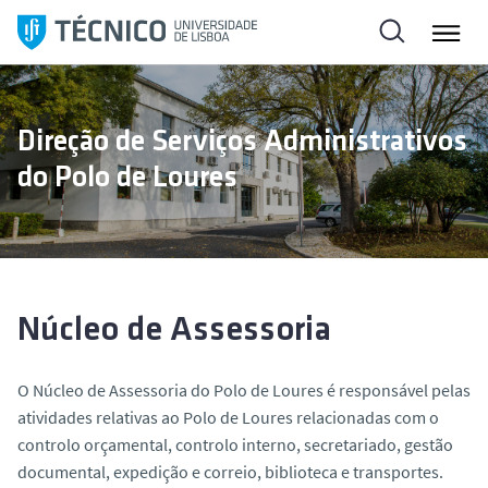
S
a
l
t
a
Direção de Serviços Administrativos
r
do Polo de Loures
p
a
r
a
o
c
Núcleo de Assessoria
o
n
O Núcleo de Assessoria do Polo de Loures é responsável pelas
t
atividades relativas ao Polo de Loures relacionadas com o
e
controlo orçamental, controlo interno, secretariado, gestão
ú
documental, expedição e correio, biblioteca e transportes.
d